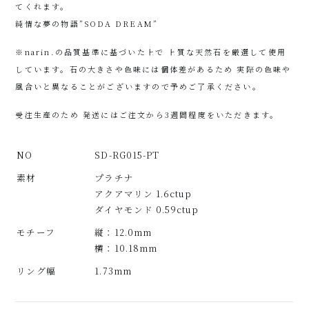
てくれます。
純情な夢の物語”SODA DREAM”
※narin.の品質基準に基づいた上で 上質な天然石を厳選して使用
しています。石の大きさや色味には個体差があるため 実際の色味や
風合いと異なることがございますので予めご了承ください。
受注生産のため 発送にはご注文から3週間程度をいただきます。
NO
SD-RG015-PT
素材
プラチナ
アクアマリン 1.6ctup
ダイヤモンド 0.59ctup
モチーフ
縦：12.0mm
横：10.18mm
リング幅
1.73mm