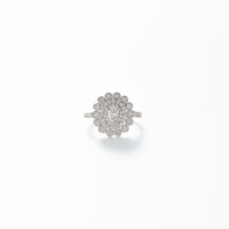
の
商
品
に
は
複
数
の
バ
リ
エ
ー
シ
ョ
ン
が
あ
り
ま
す。
オ
プ
シ