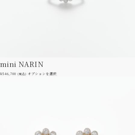
mini NARIN
こ
¥
546,700
オプションを選択
(税込)
の
商
品
に
は
複
数
の
バ
リ