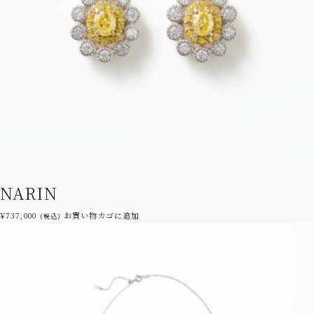
エ
ー
シ
ョ
ン
が
あ
り
ま
す。
オ
プ
シ
NARIN
ョ
ン
¥
737,000
お買い物カゴに追加
(税込)
は
商
品
ペ
ー
ジ
か