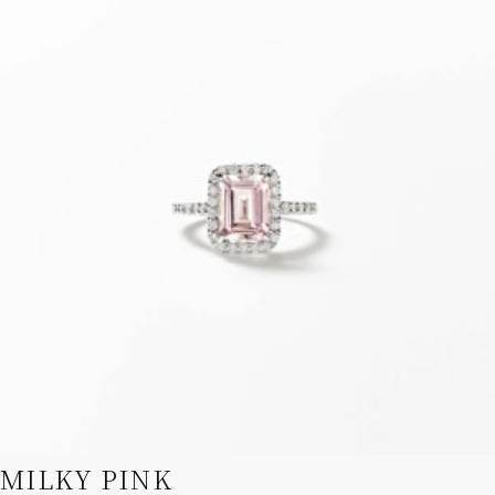
品
品
ペ
に
ー
は
ジ
複
か
数
ら
の
選
バ
択
リ
で
エ
き
ー
ま
シ
す
ョ
ン
が
あ
り
ま
す。
オ
プ
シ
MILKY PINK
ョ