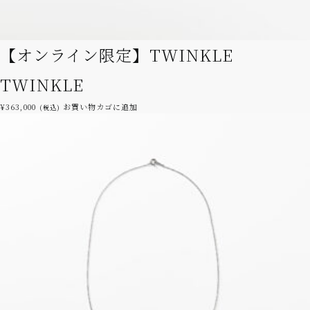
オ
プ
シ
【オンライン限定】TWINKLE
ョ
ン
TWINKLE
は
商
¥
363,000
お買い物カゴに追加
(税込)
品
ペ
ー
ジ
か
ら
選
択
で
き
ま
す