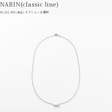
NARIN(classic line)
ョ
ン
こ
¥
1,012,000
オプションを選択
(税込)
は
の
商
商
品
品
ペ
に
ー
は
ジ
複
か
数
ら
の
選
バ
択
リ
で
エ
き
ー
ま
シ
す
ョ
ン
が
あ
り
ま
す。