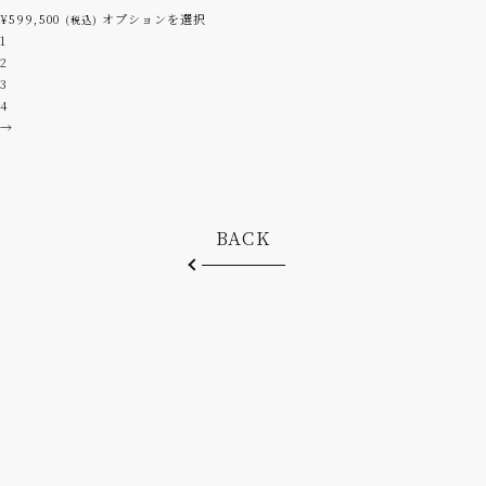
ン
こ
¥
599,500
オプションを選択
(税込)
は
の
1
商
商
2
品
品
3
ペ
に
4
ー
は
→
ジ
複
か
数
ら
の
選
バ
択
BACK
リ
で
エ
き
ー
ま
シ
す
ョ
ン
が
あ
り
ま
す。
オ