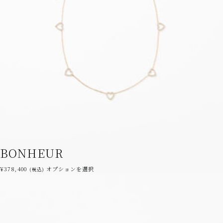
バ
リ
エ
ー
シ
ョ
ン
が
あ
り
ま
す。
オ
プ
シ
BONHEUR
ョ
ン
こ
¥
378,400
オプションを選択
(税込)
は
の
商
商
品
品
ペ
に
ー
は
ジ