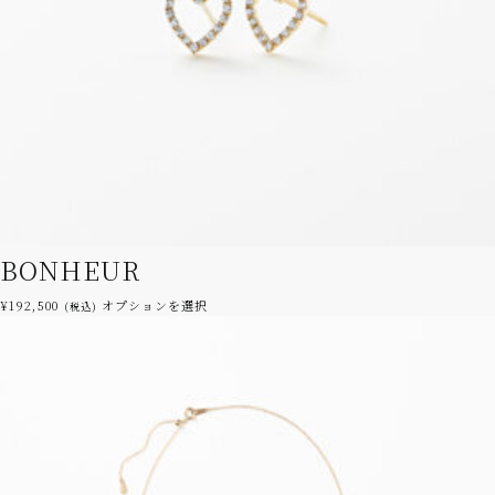
BONHEUR
こ
¥
192,500
オプションを選択
(税込)
の
商
品
に
は
複
数
の