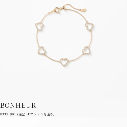
複
か
数
ら
の
選
バ
択
リ
で
エ
き
ー
ま
シ
す
ョ
ン
が
あ
り
ま
す。
オ
プ
シ
BONHEUR
ョ
ン
こ
¥
339,900
オプションを選択
(税込)
は
の
商
商