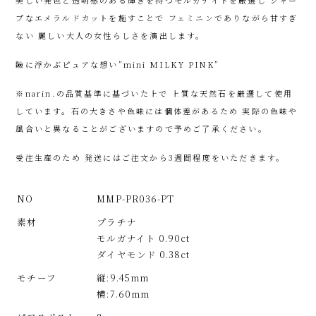
美しい発色と透明感のある輝きを持つモルガナイトを厳選し シャー
プなエメラルドカットを施すことで フェミニンでありながら甘すぎ
ない 麗しい大人の女性らしさを演出します。
瞼に浮かぶピュアな想い”mini MILKY PINK”
※narin.の品質基準に基づいた上で 上質な天然石を厳選して使用
しています。石の大きさや色味には個体差があるため 実際の色味や
風合いと異なることがございますので予めご了承ください。
受注生産のため 発送にはご注文から3週間程度をいただきます。
NO
MMP-PR036-PT
素材
プラチナ
モルガナイト 0.90ct
ダイヤモンド 0.38ct
モチーフ
縦:9.45mm
横:7.60mm