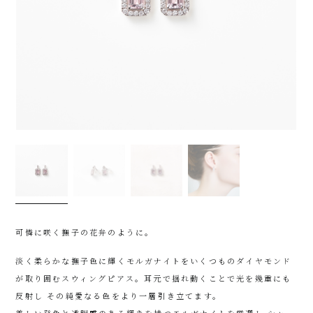
可憐に咲く撫子の花弁のように。
淡く柔らかな撫子色に輝くモルガナイトをいくつものダイヤモンド
が取り囲むスウィングピアス。耳元で揺れ動くことで光を幾重にも
反射し その純愛なる色をより一層引き立てます。